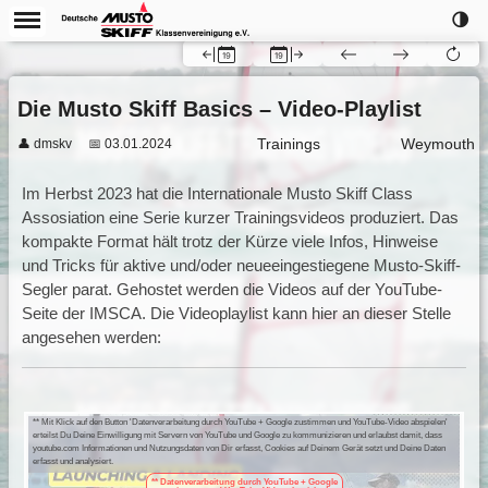
🌗
Die Musto Skiff Basics – Video-Playlist
Trainings
Weymouth
👤 dmskv
📅 03.01.2024
Im Herbst 2023 hat die Internationale Musto Skiff Class
Assosiation eine Serie kurzer Trainingsvideos produziert. Das
kompakte Format hält trotz der Kürze viele Infos, Hinweise
und Tricks für aktive und/oder neueeingestiegene Musto-Skiff-
Segler parat. Gehostet werden die Videos auf der YouTube-
Seite der IMSCA. Die Videoplaylist kann hier an dieser Stelle
angesehen werden:
** Mit Klick auf den Button 'Datenverarbeitung durch YouTube + Google zustimmen und YouTube-Video abspielen'
erteilst Du Deine Einwilligung mit Servern von YouTube und Google zu kommunizieren und erlaubst damit, dass
youtube.com Informationen und Nutzungsdaten von Dir erfasst, Cookies auf Deinem Gerät setzt und Deine Daten
erfasst und analysiert.
** Datenverarbeitung durch YouTube + Google