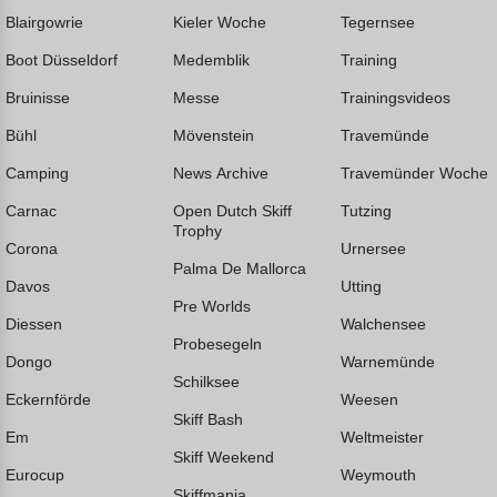
Blairgowrie
Kieler Woche
Tegernsee
Boot Düsseldorf
Medemblik
Training
Bruinisse
Messe
Trainingsvideos
Bühl
Mövenstein
Travemünde
Camping
News Archive
Travemünder Woche
Carnac
Open Dutch Skiff
Tutzing
Trophy
Corona
Urnersee
Palma De Mallorca
Davos
Utting
Pre Worlds
Diessen
Walchensee
Probesegeln
Dongo
Warnemünde
Schilksee
Eckernförde
Weesen
Skiff Bash
Em
Weltmeister
Skiff Weekend
Eurocup
Weymouth
Skiffmania