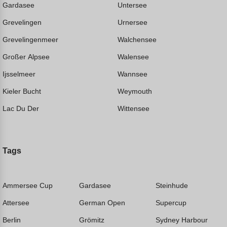
Gardasee
Untersee
Grevelingen
Urnersee
Grevelingenmeer
Walchensee
Großer Alpsee
Walensee
Ijsselmeer
Wannsee
Kieler Bucht
Weymouth
Lac Du Der
Wittensee
Tags
Ammersee Cup
Gardasee
Steinhude
Attersee
German Open
Supercup
Berlin
Grömitz
Sydney Harbour