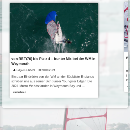
WM
von RET(76) bis Platz 4 – bunter Mix bei der WM in
Weymouth

👤 Edgar GER569
📅 20.08.2024
Be
in
Ein paar Eindrücke von der WM an der Südküste Englands
Pa
schildert uns aus seiner Sicht unser Youngster Edgar: Die
2024 Musto Worlds fanden in Weymouth Bay und …
we
weiterlesen