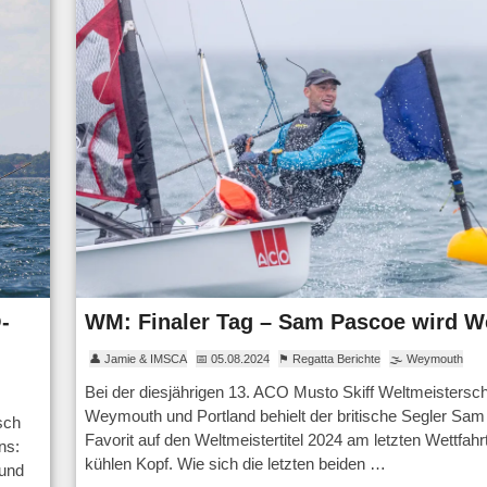
-
WM: Finaler Tag – Sam Pascoe wird W
👤 Jamie & IMSCA
📅 05.08.2024
⚑ Regatta Berichte
🌫 Weymouth
Bei der diesjährigen 13. ACO Musto Skiff Weltmeisterscha
Weymouth und Portland behielt der britische Segler Sam
sch
Favorit auf den Weltmeistertitel 2024 am letzten Wettfahr
ns:
kühlen Kopf. Wie sich die letzten beiden …
 und