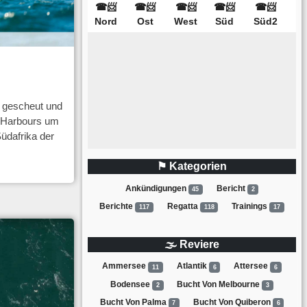
 gescheut und
y Harbours um
üdafrika der
⚑ Kategorien
Ankündigungen
Bericht
45
2
Berichte
Regatta
Trainings
117
118
17
🌫 Reviere
Ammersee
Atlantik
Attersee
11
6
6
Bodensee
Bucht Von Melbourne
2
3
Bucht Von Palma
Bucht Von Quiberon
7
6