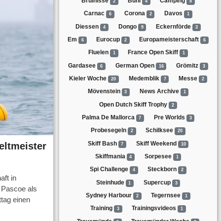
Bruinisse
Bühl
Camping
2
4
8
Carnac
Corona
Davos
6
2
1
Diessen
Dongo
Eckernförde
4
9
3
Em
Eurocup
Europameisterschaft
6
2
6
Fluelen
France Open Skiff
1
1
Gardasee
German Open
Grömitz
6
16
3
Kieler Woche
Medemblik
Messe
20
7
2
Mövenstein
News Archive
3
1
Open Dutch Skiff Trophy
2
Palma De Mallorca
Pre Worlds
7
3
Probesegeln
Schilksee
2
20
Skiff Bash
Skiff Weekend
eltmeister
7
10
Skiffmania
Sorpesee
4
1
Spi Challenge
Steckborn
4
2
ft in
Steinhude
Supercup
1
3
 Pascoe als
Sydney Harbour
Tegernsee
2
1
ttag einen
Training
Trainingsvideos
3
1