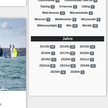
Travemünde
Travemünder Woche
9
3
Tutzing
Urnersee
Utting
1
1
7
Walchensee
Warnemünde
11
3
Weesen
Weltmeister
Weymouth
1
6
5
Wittenseefight
Wm
Worlds
4
47
43
Jahre
2013th
2014th
2015th
19
13
12
2016th
2017th
2018th
7
12
9
2019th
2020th
2021st
11
5
9
2022nd
2023rd
2024th
28
12
13
2025th
2026th
12
5
h