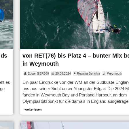
lds
von RET(76) bis Platz 4 – bunter Mix 
in Weymouth
👤 Edgar GER569
📅 20.08.2024
⚑ Regatta Berichte
🌫 Weymouth
eht es
Ein paar Eindrücke von der WM an der Südküste England
ige
uns aus seiner Sicht unser Youngster Edgar: Die 2024 
fanden in Weymouth Bay und Portland Harbour, an dem
Olympiastützpunkt für die damals in England ausgetrag
weiterlesen