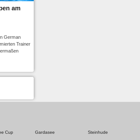
Open am
gen German
ierten Trainer
ndermaßen
ee Cup
Gardasee
Steinhude