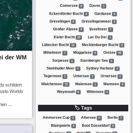
Comersee
Davos
9
1
Eckernförder Bucht
Gardasee
4
5
Grevelingen
Grevelingenmeer
2
2
Großer Alpsee
Ijsselmeer
9
7
Kieler Bucht
Lac Du Der
19
1
Lübecker Bucht
Mecklenburger Bucht
12
3
Mittelmeer
Müggelsee
Ostsee
7
5
38
bei der WM
Sorpesee
Starnberger See
1
1
Steinhuder Meer
Sydney Harbour
1
2
Tegernsee
Untersee
Urnersee
1
2
2
Walchensee
Walensee
Wannsee
s schildert
15
1
3
Musto Worlds
Weymouth
Wittensee
6
4
enen …
🏷 Tags
Ammersee Cup
Attersee
Berlin
3
6
7
Blairgowrie
Boot Düsseldorf
3
2