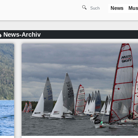
🔍
News
Mus
 News-Archiv