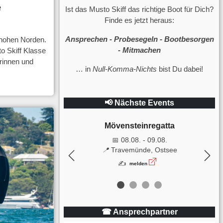
e
Ist das Musto Skiff das richtige Boot für Dich?
Finde es jetzt heraus:
Ansprechen - Probesegeln - Bootbesorgen
 hohen Norden.
- Mitmachen
o Skiff Klasse
erinnen und
… in
Null-Komma-Nichts
bist Du dabei!
📢 Nächste Events
Mövensteinregatta
📅 08.08. - 09.08.
📍
Travemünde, Ostsee
Previous
Nex
✍
melden
☎ Ansprechpartner