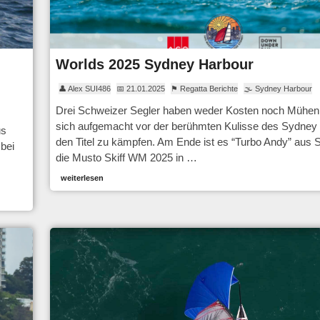
Worlds 2025 Sydney Harbour
👤 Alex SUI486
📅 21.01.2025
⚑ Regatta Berichte
🌫 Sydney Harbour
Drei Schweizer Segler haben weder Kosten noch Mühen
sich aufgemacht vor der berühmten Kulisse des Sydne
us
den Titel zu kämpfen. Am Ende ist es “Turbo Andy” aus S
bei
die Musto Skiff WM 2025 in …
weiterlesen