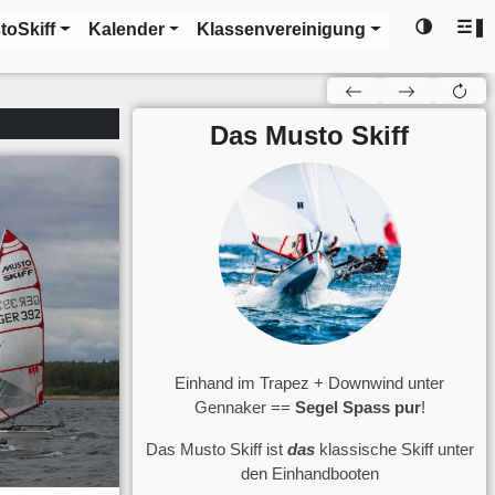
🌗
☲❚
toSkiff
Kalender
Klassenvereinigung
Das Musto Skiff
Einhand im Trapez + Downwind unter
Gennaker ==
Segel Spass pur
!
Das Musto Skiff ist
das
klassische Skiff unter
den Einhandbooten