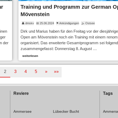
hr
Training und Programm zur German 
Mövenstein
👤 dmskv
📅 25.06.2024
⚑ Ankündigungen
🌫 Ostsee
inen
Dirk und Marius haben für den Freitag vor der diesjähri
eger
Open am Mövenstein noch ein Training mit einem renomm
n der
organisiert. Das erweiterte Gesamtprogramm sei folge
zusammengefasst: Donnerstag 8. August …
weiterlesen
2
3
4
5
»
»»
Reviere
Tags
Ammersee
Lübecker Bucht
Ammers