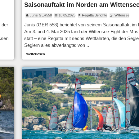
Saisonauftakt im Norden am Wittense
👤 Junis GER558
📅 18.05.2025
⚑ Regatta Berichte
🌫 Wittensee
 der
Junis (GER 558) berichtet von seinem Saisonauftakt im
Am 3. und 4. Mai 2025 fand der Wittensee-Fight der Must
ssen
statt – eine Regatta mit sechs Wettfahrten, die den Segl
Seglern alles abverlangte: von …
weiterlesen