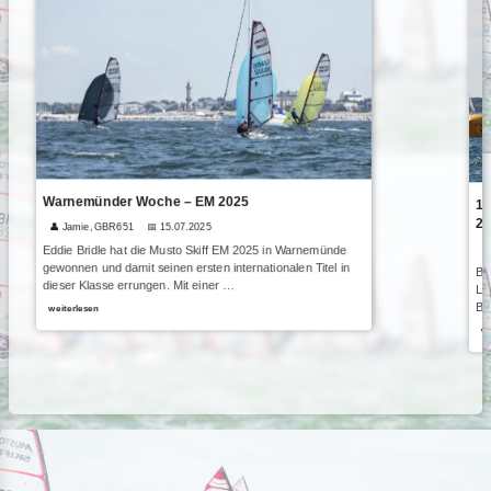
Warnemünder Woche – EM 2025
1A
20
👤 Jamie, GBR651
📅 15.07.2025

Eddie Bridle hat die Musto Skiff EM 2025 in Warnemünde
gewonnen und damit seinen ersten internationalen Titel in
Be
dieser Klasse errungen. Mit einer …
Li
Bu
weiterlesen
we