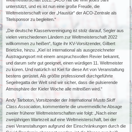
unterstützt, und es ist nun eine große Freude, die
Weltmeisterschaft vor der „Haustür“ der ACO-Zentrale als
Titelsponsor zu begleiten.“
„Die deutsche Klassenvereinigung ist stolz darauf, Segler aus
vielen verschiedenen Ländern zur Weltmeisterschaft 2022
willkommen zu heißen“, fügte ihr KV-Vorsitzender, Gilbert
Brietzke, hinzu. „Kiel ist international als ausgezeichneter
Austragungsort mit einem anspruchsvollen Revier bekannt,
und darum sehr gut geeignet, einen würdigen 11. Weltmeister
zu küren. Und natürlich ist Kiel für diese Art von Veranstaltung
bestens gerüstet. Als größte professionell durchgeführte
Segelregatta der Welt sind wir sicher, dass die pulsierende
Atmosphäre der Kieler Woche alle mitreißen wird.“
Andy Tarboton, Vorsitzender der
International Musto Skiff
Class Association
, kommentierte die unvermeidliche Absage
zweier früherer Weltmeisterschaften wie folgt: „Nach einer
zweijährigen Wartezeit auf eine Weltmeisterschaft, bei der
zwei Veranstaltungen aufgrund der Einschränkungen durch die