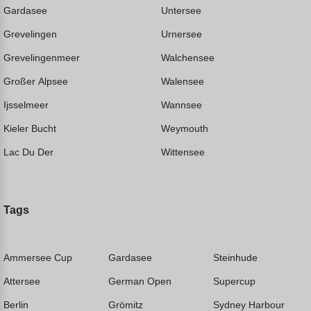
Gardasee
Untersee
Grevelingen
Urnersee
Grevelingenmeer
Walchensee
Großer Alpsee
Walensee
Ijsselmeer
Wannsee
Kieler Bucht
Weymouth
Lac Du Der
Wittensee
Tags
Ammersee Cup
Gardasee
Steinhude
Attersee
German Open
Supercup
Berlin
Grömitz
Sydney Harbour