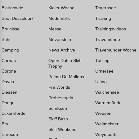
Blairgowrie
Kieler Woche
Tegernsee
Boot Düsseldorf
Medemblik
Training
Bruinisse
Messe
Trainingsvideos
Bühl
Mövenstein
Travemünde
Camping
News Archive
Travemünder Woche
Carnac
Open Dutch Skiff
Tutzing
Trophy
Corona
Urnersee
Palma De Mallorca
Davos
Utting
Pre Worlds
Diessen
Walchensee
Probesegeln
Dongo
Warnemünde
Schilksee
Eckernförde
Weesen
Skiff Bash
Em
Weltmeister
Skiff Weekend
Eurocup
Weymouth