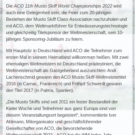
Die
ACO 11th Musto Skiff World Championships 2022
wird
auch eine Gelegenheit sein, die Feier zum 20-jährigen
Bestehen der Musto Skiff Class Association nachzuholen und
mit ACO, dem Weltmarktführer für Entwässerungstechnologie
und gleichzeitig Titelsponsor der Weltmeisterschaft, sein 10-
jähriges Sponsoring-Jubiläum zu feiern.
Mit Hauptsitz in Deutschland wird ACO die Teilnehmer zum
ersten Mal in seinem Heimatland willkommen heißen. Mit zwei
ehemaligen Weltmeistern ist Deutschland prädestiniert, die
Weltmeisterschaft als Gastgeberland auszurichten: Andi
Lachenschmid gewann den ACO Musto Skiff-Weltmeistertitel
2016 (in Carnac, Frankreich) und Frithjof Schwerdt gewann
den Titel 2017 (in Palma, Spanien).
„Die Musto Skiffs sind seit 2011 ein fester Bestandteil der
Kieler Woche und Teilnehmer aus ganz Europa sind von
diesem Veranstaltungsort begeistert“, kommentierte Iver
Ahlmann, Mitorganisator und geschäftsführender
Gesellschafter von ACO, die bevorstehende
Weltmeisterschaft 2022. „ACO hat die WM jedes Jahr