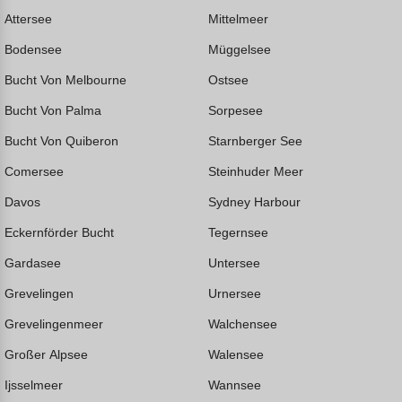
Attersee
Mittelmeer
Bodensee
Müggelsee
Bucht Von Melbourne
Ostsee
Bucht Von Palma
Sorpesee
Bucht Von Quiberon
Starnberger See
Comersee
Steinhuder Meer
Davos
Sydney Harbour
Eckernförder Bucht
Tegernsee
Gardasee
Untersee
Grevelingen
Urnersee
Grevelingenmeer
Walchensee
Großer Alpsee
Walensee
Ijsselmeer
Wannsee