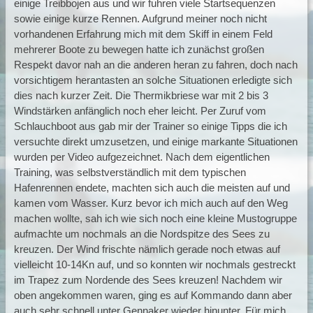
einige Treibbojen aus und wir fuhren viele Startsequenzen
sowie einige kurze Rennen. Aufgrund meiner noch nicht
vorhandenen Erfahrung mich mit dem Skiff in einem Feld
mehrerer Boote zu bewegen hatte ich zunächst großen
Respekt davor nah an die anderen heran zu fahren, doch nach
vorsichtigem herantasten an solche Situationen erledigte sich
dies nach kurzer Zeit. Die Thermikbriese war mit 2 bis 3
Windstärken anfänglich noch eher leicht. Per Zuruf vom
Schlauchboot aus gab mir der Trainer so einige Tipps die ich
versuchte direkt umzusetzen, und einige markante Situationen
wurden per Video aufgezeichnet. Nach dem eigentlichen
Training, was selbstverständlich mit dem typischen
Hafenrennen endete, machten sich auch die meisten auf und
kamen vom Wasser. Kurz bevor ich mich auch auf den Weg
machen wollte, sah ich wie sich noch eine kleine Mustogruppe
aufmachte um nochmals an die Nordspitze des Sees zu
kreuzen. Der Wind frischte nämlich gerade noch etwas auf
vielleicht 10-14Kn auf, und so konnten wir nochmals gestreckt
im Trapez zum Nordende des Sees kreuzen! Nachdem wir
oben angekommen waren, ging es auf Kommando dann aber
auch sehr schnell unter Gennaker wieder hinunter. Für mich