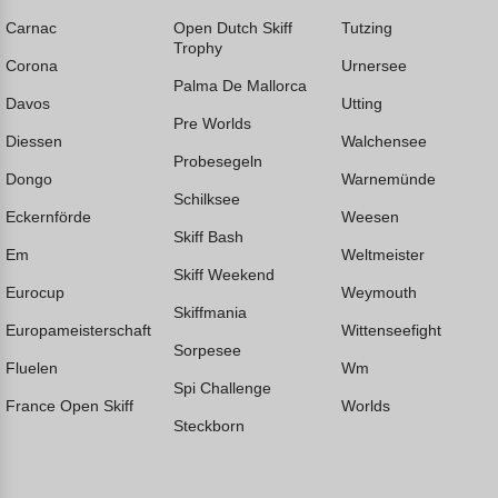
Carnac
Open Dutch Skiff
Tutzing
Trophy
Corona
Urnersee
Palma De Mallorca
Davos
Utting
Pre Worlds
Diessen
Walchensee
Probesegeln
Dongo
Warnemünde
Schilksee
Eckernförde
Weesen
Skiff Bash
Em
Weltmeister
Skiff Weekend
Eurocup
Weymouth
Skiffmania
Europameisterschaft
Wittenseefight
Sorpesee
Fluelen
Wm
Spi Challenge
France Open Skiff
Worlds
Steckborn