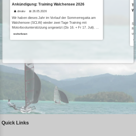
Ankündigung: Training Walchensee 2026
Tr
Wa
👤 dmskv
📅 26.05.2026

Wir haben dieses Jahr im Vorlauf der Sommerregatta am
Walchensee (SCLW) wieder zwei Tage Training mit
Su
Motorbootunterstützung angesetzt (Do 16. + Fr 17. Juli). …
Re
un
weiterlesen
we
Quick Links