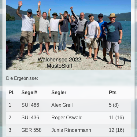
Die Ergebnisse:
Pl.
Segel#
Segler
Pts
1
SUI 486
Alex Greil
5 (8)
2
SUI 436
Roger Oswald
11 (16)
3
GER 558
Junis Rindermann
12 (16)