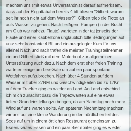
machten uns (mit etwas Unverständnis) darauf aufmerksam,
dass auf der Regattabahn bereits 4 bft bliesen "Gilbert: warum
seit ihr noch nicht auf dem Wasser?". Gilbert trieb die Flotte an
aufs Wasser zu gehen. Nach fleißigem Pumpen (in der Bucht
am Club war nahezu Flaute) warteten in der tat jenseits der
Flaute und einer Kabbelzone unglaublich tolle Bedingungen auf
uns: sehr konstante 4 Bft und ein ausgelegter Kurs für uns
alleine! Nach und nach trafen die meisten Trainingsteilnehmer
ein und Gilbert stieß mit dem Motorboot zur allgemeinen
Unterstützung auch dazu. Nach dem erst eher freien Training
warteten einige am Lee-Gate um auf ein paar spontane
Wettfahren aufzubrechen. Nach über 4 Stunden auf dem
Wasser mit über 27NM und Geschwindigkeiten bis zu 17Kn
auf dem Tracker ging es wieder an Land. An Land entschied
ich mich zunächst dazu die Trapezwanten auf eine etwas
tiefere Grundeinstellungzu bringen, da am Samstag noch mehr
Wind auf uns warten sollte. Am späteren Nachmittag machten
wir uns auf eine kleine Wanderung in den nördlichen teil des
Sees auf um in einem örtlichen Restaurant gemeinsam zu
Essen. Gutes Essen und ein paar Bier später ging es wieder