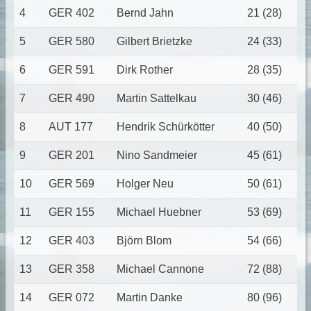
4
GER 402
Bernd Jahn
21 (28)
5
GER 580
Gilbert Brietzke
24 (33)
6
GER 591
Dirk Rother
28 (35)
7
GER 490
Martin Sattelkau
30 (46)
8
AUT 177
Hendrik Schürkötter
40 (50)
9
GER 201
Nino Sandmeier
45 (61)
10
GER 569
Holger Neu
50 (61)
11
GER 155
Michael Huebner
53 (69)
12
GER 403
Björn Blom
54 (66)
13
GER 358
Michael Cannone
72 (88)
14
GER 072
Martin Danke
80 (96)