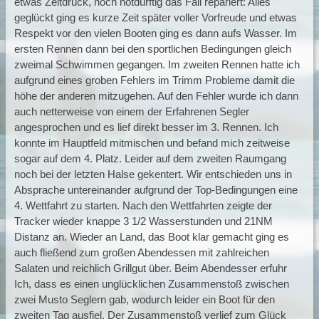
etwas Zeitdruck, noch notdürftig das Fall repariert: Alles
geglückt ging es kurze Zeit später voller Vorfreude und etwas
Respekt vor den vielen Booten ging es dann aufs Wasser. Im
ersten Rennen dann bei den sportlichen Bedingungen gleich
zweimal Schwimmen gegangen. Im zweiten Rennen hatte ich
aufgrund eines groben Fehlers im Trimm Probleme damit die
höhe der anderen mitzugehen. Auf den Fehler wurde ich dann
auch netterweise von einem der Erfahrenen Segler
angesprochen und es lief direkt besser im 3. Rennen. Ich
konnte im Hauptfeld mitmischen und befand mich zeitweise
sogar auf dem 4. Platz. Leider auf dem zweiten Raumgang
noch bei der letzten Halse gekentert. Wir entschieden uns in
Absprache untereinander aufgrund der Top-Bedingungen eine
4. Wettfahrt zu starten. Nach den Wettfahrten zeigte der
Tracker wieder knappe 3 1/2 Wasserstunden und 21NM
Distanz an. Wieder an Land, das Boot klar gemacht ging es
auch fließend zum großen Abendessen mit zahlreichen
Salaten und reichlich Grillgut über. Beim Abendesser erfuhr
Ich, dass es einen unglücklichen Zusammenstoß zwischen
zwei Musto Seglern gab, wodurch leider ein Boot für den
zweiten Tag ausfiel. Der Zusammenstoß verlief zum Glück