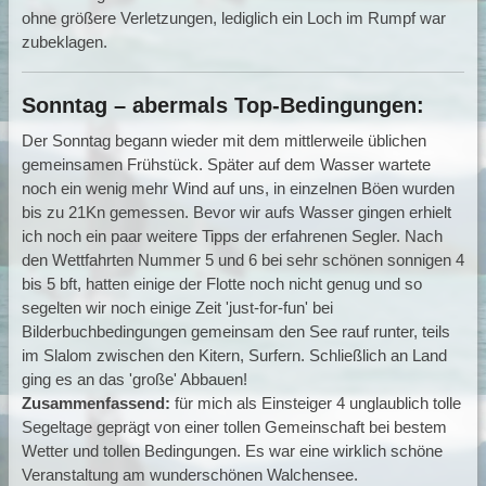
ohne größere Verletzungen, lediglich ein Loch im Rumpf war
zubeklagen.
Sonntag – abermals Top-Bedingungen:
Der Sonntag begann wieder mit dem mittlerweile üblichen
gemeinsamen Frühstück. Später auf dem Wasser wartete
noch ein wenig mehr Wind auf uns, in einzelnen Böen wurden
bis zu 21Kn gemessen. Bevor wir aufs Wasser gingen erhielt
ich noch ein paar weitere Tipps der erfahrenen Segler. Nach
den Wettfahrten Nummer 5 und 6 bei sehr schönen sonnigen 4
bis 5 bft, hatten einige der Flotte noch nicht genug und so
segelten wir noch einige Zeit 'just-for-fun' bei
Bilderbuchbedingungen gemeinsam den See rauf runter, teils
im Slalom zwischen den Kitern, Surfern. Schließlich an Land
ging es an das 'große' Abbauen!
Zusammenfassend:
für mich als Einsteiger 4 unglaublich tolle
Segeltage geprägt von einer tollen Gemeinschaft bei bestem
Wetter und tollen Bedingungen. Es war eine wirklich schöne
Veranstaltung am wunderschönen Walchensee.