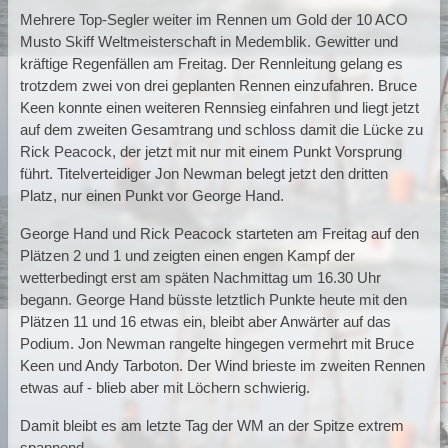
Mehrere Top-Segler weiter im Rennen um Gold der 10 ACO
Musto Skiff Weltmeisterschaft in Medemblik. Gewitter und
kräftige Regenfällen am Freitag. Der Rennleitung gelang es
trotzdem zwei von drei geplanten Rennen einzufahren. Bruce
Keen konnte einen weiteren Rennsieg einfahren und liegt jetzt
auf dem zweiten Gesamtrang und schloss damit die Lücke zu
Rick Peacock, der jetzt mit nur mit einem Punkt Vorsprung
führt. Titelverteidiger Jon Newman belegt jetzt den dritten
Platz, nur einen Punkt vor George Hand.
George Hand und Rick Peacock starteten am Freitag auf den
Plätzen 2 und 1 und zeigten einen engen Kampf der
wetterbedingt erst am späten Nachmittag um 16.30 Uhr
begann. George Hand büsste letztlich Punkte heute mit den
Plätzen 11 und 16 etwas ein, bleibt aber Anwärter auf das
Podium. Jon Newman rangelte hingegen vermehrt mit Bruce
Keen und Andy Tarboton. Der Wind brieste im zweiten Rennen
etwas auf - blieb aber mit Löchern schwierig.
Damit bleibt es am letzte Tag der WM an der Spitze extrem
spannend.