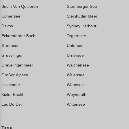
Bucht Von Quiberon
Starnberger See
Comersee
Steinhuder Meer
Davos
Sydney Harbour
Eckernförder Bucht
Tegernsee
Gardasee
Untersee
Grevelingen
Urnersee
Grevelingenmeer
Walchensee
Großer Alpsee
Walensee
Ijsselmeer
Wannsee
Kieler Bucht
Weymouth
Lac Du Der
Wittensee
Tags