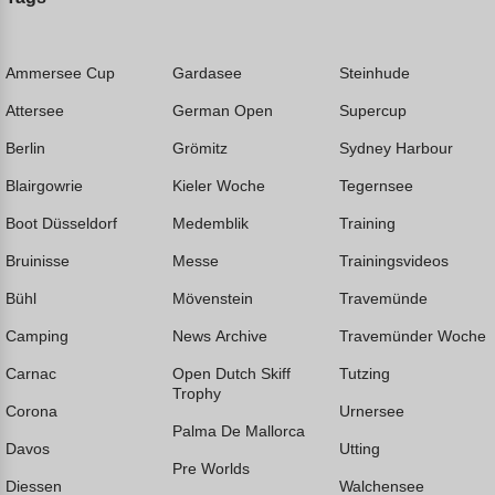
Ammersee Cup
Gardasee
Steinhude
Attersee
German Open
Supercup
Berlin
Grömitz
Sydney Harbour
Blairgowrie
Kieler Woche
Tegernsee
Boot Düsseldorf
Medemblik
Training
Bruinisse
Messe
Trainingsvideos
Bühl
Mövenstein
Travemünde
Camping
News Archive
Travemünder Woche
Carnac
Open Dutch Skiff
Tutzing
Trophy
Corona
Urnersee
Palma De Mallorca
Davos
Utting
Pre Worlds
Diessen
Walchensee