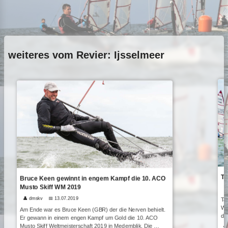
weiteres vom Revier: Ijsselmeer
Ta
Bruce Keen gewinnt in engem Kampf die 10. ACO
Musto Skiff WM 2019

👤 dmskv
📅 13.07.2019
Ta
We
Am Ende war es Bruce Keen (GBR) der die Nerven behielt.
dri
Er gewann in einem engen Kampf um Gold die 10. ACO
Musto Skiff Weltmeisterschaft 2019 in Medemblik. Die …
we