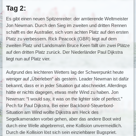
Tag 2:
Es gibt einen neuen Spitzenreiter: der amtierende Weltmeister
Jon Newman. Durch den Sieg im zweiten und dritten Rennen
schafft es der Australier, sich vom achten Platz auf den ersten
Platz zu verbessern. Rick Peacock (GBR) liegt auf dem
zweiten Platz und Landsmann Bruce Keen fällt um zwei Plätze
auf den dritten Platz zurück. Der Niederländer Paul Dijkstra
liegt nun auf Platz vier.
Aufgrund des leichteren Wetters lag der Schwerpunkt heute
weniger auf „Überleben“ als gestern. Leader Newman ist dafür
bekannt, dass er in jeder Situation gut abschneidet. Allerdings
hätte er nichts dagegen, etwas mehr Wind zu haben. Jon
Newman: “I would say, it was on the lighter side of perfect.”
Pech für Paul Dijkstra. Bei einer Backbord-Steuerbord-
Situation am Wind wollte Dijkstra am Heck des
Segelkameraden vorbei gehen, aber das andere Boot wird
durch eine Welle abgebremst, eine Kollision unvermeidlich.
Durch die Kollision löst sich sein einziehbarer Bugspriet.