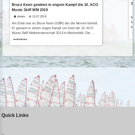
Ta
Bruce Keen gewinnt in engem Kampf die 10. ACO
Musto Skiff WM 2019

👤 dmskv
📅 13.07.2019
Me
Mu
Am Ende war es Bruce Keen (GBR) der die Nerven behielt.
kr
Er gewann in einem engen Kampf um Gold die 10. ACO
Musto Skiff Weltmeisterschaft 2019 in Medemblik. Die …
we
weiterlesen
Quick Links