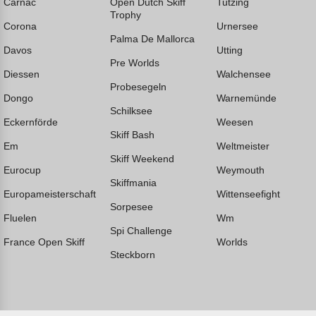
Carnac
Open Dutch Skiff
Tutzing
Trophy
Corona
Urnersee
Palma De Mallorca
Davos
Utting
Pre Worlds
Diessen
Walchensee
Probesegeln
Dongo
Warnemünde
Schilksee
Eckernförde
Weesen
Skiff Bash
Em
Weltmeister
Skiff Weekend
Eurocup
Weymouth
Skiffmania
Europameisterschaft
Wittenseefight
Sorpesee
Fluelen
Wm
Spi Challenge
France Open Skiff
Worlds
Steckborn