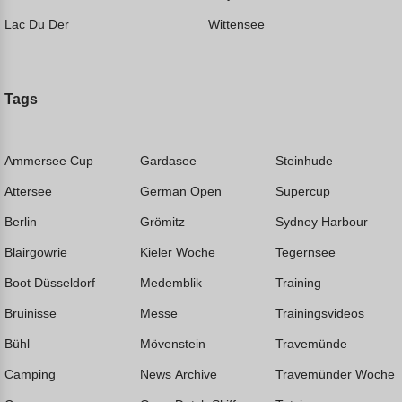
Lac Du Der
Wittensee
Tags
Ammersee Cup
Gardasee
Steinhude
Attersee
German Open
Supercup
Berlin
Grömitz
Sydney Harbour
Blairgowrie
Kieler Woche
Tegernsee
Boot Düsseldorf
Medemblik
Training
Bruinisse
Messe
Trainingsvideos
Bühl
Mövenstein
Travemünde
Camping
News Archive
Travemünder Woche