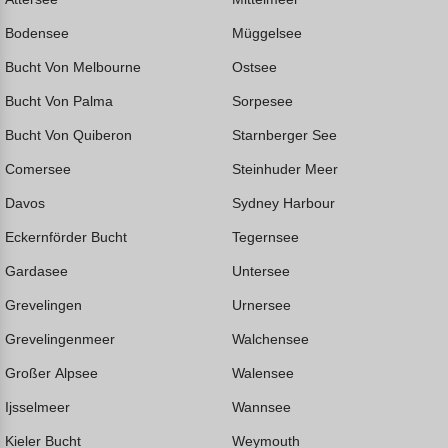
Bodensee
Müggelsee
Bucht Von Melbourne
Ostsee
Bucht Von Palma
Sorpesee
Bucht Von Quiberon
Starnberger See
Comersee
Steinhuder Meer
Davos
Sydney Harbour
Eckernförder Bucht
Tegernsee
Gardasee
Untersee
Grevelingen
Urnersee
Grevelingenmeer
Walchensee
Großer Alpsee
Walensee
Ijsselmeer
Wannsee
Kieler Bucht
Weymouth