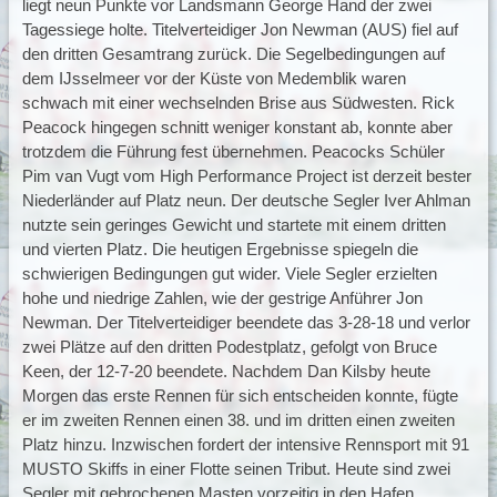
liegt neun Punkte vor Landsmann George Hand der zwei
Tagessiege holte. Titelverteidiger Jon Newman (AUS) fiel auf
den dritten Gesamtrang zurück. Die Segelbedingungen auf
dem IJsselmeer vor der Küste von Medemblik waren
schwach mit einer wechselnden Brise aus Südwesten. Rick
Peacock hingegen schnitt weniger konstant ab, konnte aber
trotzdem die Führung fest übernehmen. Peacocks Schüler
Pim van Vugt vom High Performance Project ist derzeit bester
Niederländer auf Platz neun. Der deutsche Segler Iver Ahlman
nutzte sein geringes Gewicht und startete mit einem dritten
und vierten Platz. Die heutigen Ergebnisse spiegeln die
schwierigen Bedingungen gut wider. Viele Segler erzielten
hohe und niedrige Zahlen, wie der gestrige Anführer Jon
Newman. Der Titelverteidiger beendete das 3-28-18 und verlor
zwei Plätze auf den dritten Podestplatz, gefolgt von Bruce
Keen, der 12-7-20 beendete. Nachdem Dan Kilsby heute
Morgen das erste Rennen für sich entscheiden konnte, fügte
er im zweiten Rennen einen 38. und im dritten einen zweiten
Platz hinzu. Inzwischen fordert der intensive Rennsport mit 91
MUSTO Skiffs in einer Flotte seinen Tribut. Heute sind zwei
Segler mit gebrochenen Masten vorzeitig in den Hafen