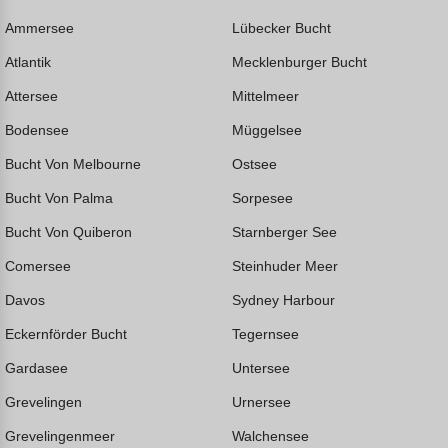
Ammersee
Lübecker Bucht
Atlantik
Mecklenburger Bucht
Attersee
Mittelmeer
Bodensee
Müggelsee
Bucht Von Melbourne
Ostsee
Bucht Von Palma
Sorpesee
Bucht Von Quiberon
Starnberger See
Comersee
Steinhuder Meer
Davos
Sydney Harbour
Eckernförder Bucht
Tegernsee
Gardasee
Untersee
Grevelingen
Urnersee
Grevelingenmeer
Walchensee