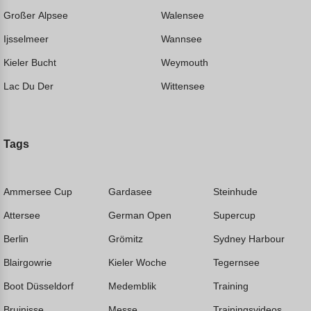
Großer Alpsee
Walensee
Ijsselmeer
Wannsee
Kieler Bucht
Weymouth
Lac Du Der
Wittensee
Tags
Ammersee Cup
Gardasee
Steinhude
Attersee
German Open
Supercup
Berlin
Grömitz
Sydney Harbour
Blairgowrie
Kieler Woche
Tegernsee
Boot Düsseldorf
Medemblik
Training
Bruinisse
Messe
Trainingsvideos