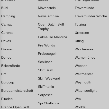
Bühl
Mövenstein
Travemünde
Camping
News Archive
Travemünder Woche
Carnac
Open Dutch Skiff
Tutzing
Trophy
Corona
Urnersee
Palma De Mallorca
Davos
Utting
Pre Worlds
Diessen
Walchensee
Probesegeln
Dongo
Warnemünde
Schilksee
Eckernförde
Weesen
Skiff Bash
Em
Weltmeister
Skiff Weekend
Eurocup
Weymouth
Skiffmania
Europameisterschaft
Wittenseefight
Sorpesee
Fluelen
Wm
Spi Challenge
France Open Skiff
Worlds