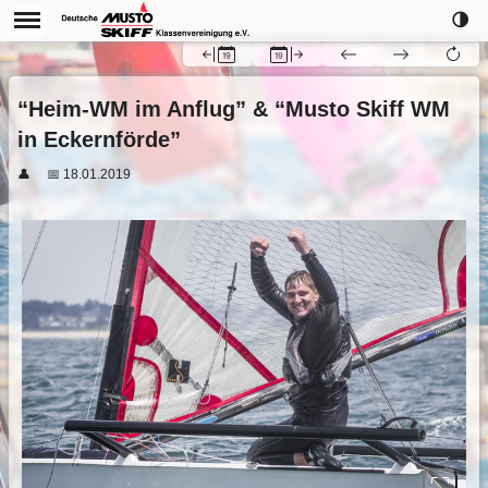
🌗
“Heim-WM im Anflug” & “Musto Skiff WM
in Eckernförde”
👤
📅 18.01.2019
Previous
Next