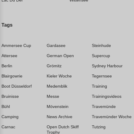
Lac Du Der
Wittensee
Tags
Ammersee Cup
Gardasee
Steinhude
Attersee
German Open
Supercup
Berlin
Grömitz
Sydney Harbour
Blairgowrie
Kieler Woche
Tegernsee
Boot Düsseldorf
Medemblik
Training
Bruinisse
Messe
Trainingsvideos
Bühl
Mövenstein
Travemünde
Camping
News Archive
Travemünder Woche
Carnac
Open Dutch Skiff
Tutzing
Trophy