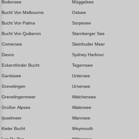
Bodensee
Müggelsee
Bucht Von Melbourne
Ostsee
Bucht Von Palma
Sorpesee
Bucht Von Quiberon
Starnberger See
Comersee
Steinhuder Meer
Davos
Sydney Harbour
Eckernförder Bucht
Tegernsee
Gardasee
Untersee
Grevelingen
Urnersee
Grevelingenmeer
Walchensee
Großer Alpsee
Walensee
Ijsselmeer
Wannsee
Kieler Bucht
Weymouth