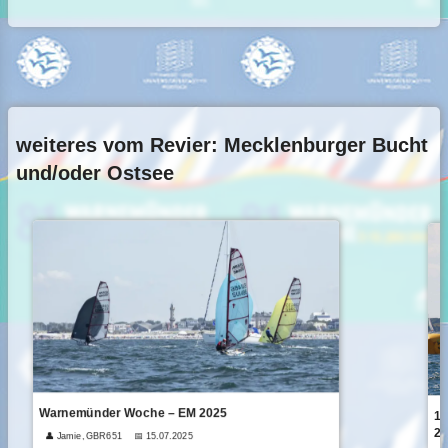
weiteres vom Revier: Mecklenburger Bucht
und/oder Ostsee
Warnemünder Woche – EM 2025
1A
20
👤 Jamie, GBR651
📅 15.07.2025