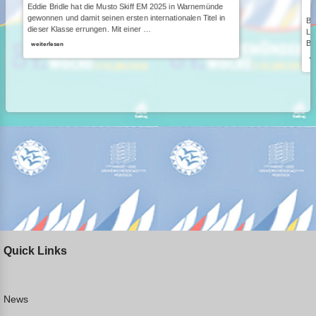

Eddie Bridle hat die Musto Skiff EM 2025 in Warnemünde
gewonnen und damit seinen ersten internationalen Titel in
Be
dieser Klasse errungen. Mit einer …
Li
Bu
weiterlesen
we
Quick Links
News