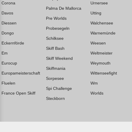
Corona
Urnersee
Palma De Mallorca
Davos
Utting
Pre Worlds
Diessen
Walchensee
Probesegeln
Dongo
Warnemünde
Schilksee
Eckernförde
Weesen
Skiff Bash
Em
Weltmeister
Skiff Weekend
Eurocup
Weymouth
Skiffmania
Europameisterschaft
Wittenseefight
Sorpesee
Fluelen
Wm
Spi Challenge
France Open Skiff
Worlds
Steckborn