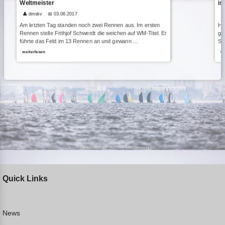
Weltmeister
is
👤 dmskv
📅 03.06.2017

Am letzten Tag standen noch zwei Rennen aus. Im ersten
He
Rennen stelle Frithjof Schwerdt die weichen auf WM-Titel. Er
gu
führte das Feld im 13 Rennen an und gewann …
Sp
weiterlesen
we
Quick Links
News