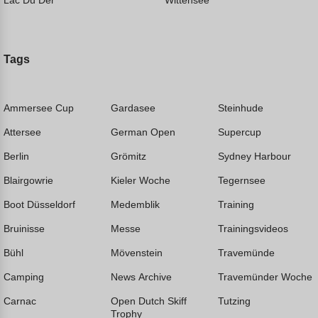
Lac Du Der
Wittensee
Tags
Ammersee Cup
Gardasee
Steinhude
Attersee
German Open
Supercup
Berlin
Grömitz
Sydney Harbour
Blairgowrie
Kieler Woche
Tegernsee
Boot Düsseldorf
Medemblik
Training
Bruinisse
Messe
Trainingsvideos
Bühl
Mövenstein
Travemünde
Camping
News Archive
Travemünder Woche
Carnac
Open Dutch Skiff
Tutzing
Trophy