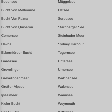
Bodensee
Müggelsee
Bucht Von Melbourne
Ostsee
Bucht Von Palma
Sorpesee
Bucht Von Quiberon
Starnberger See
Comersee
Steinhuder Meer
Davos
Sydney Harbour
Eckernförder Bucht
Tegernsee
Gardasee
Untersee
Grevelingen
Urnersee
Grevelingenmeer
Walchensee
Großer Alpsee
Walensee
Ijsselmeer
Wannsee
Kieler Bucht
Weymouth