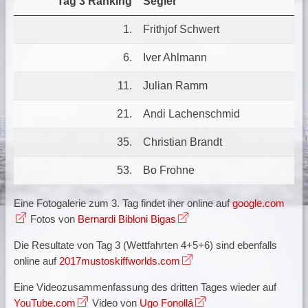
Tag 3 Ranking
Segler
1.
Frithjof Schwert
6.
Iver Ahlmann
11.
Julian Ramm
21.
Andi Lachenschmid
35.
Christian Brandt
53.
Bo Frohne
Eine Fotogalerie zum 3. Tag findet iher online auf
google.com
Fotos von
Bernardi Bibloni Bigas
Die Resultate von Tag 3 (Wettfahrten 4+5+6) sind ebenfalls
online auf
2017mustoskiffworlds.com
Eine Videozusammenfassung des dritten Tages wieder auf
YouTube.com
Video von
Ugo Fonollá