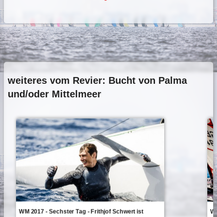
weiteres vom Revier: Bucht von Palma
und/oder Mittelmeer
WM 2017 - Sechster Tag - Frithjof Schwert ist
WM