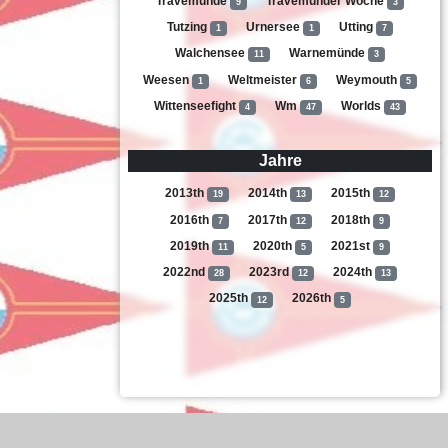
Travemünde
Travemünder Woche
9
3
Tutzing
Urnersee
Utting
1
1
7
Walchensee
Warnemünde
11
3
Weesen
Weltmeister
Weymouth
1
6
5
Wittenseefight
Wm
Worlds
4
47
43
Jahre
2013th
2014th
2015th
19
13
12
2016th
2017th
2018th
7
12
9
2019th
2020th
2021st
11
5
9
2022nd
2023rd
2024th
28
12
13
2025th
2026th
12
5