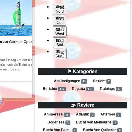
mm zur German Open am
Mövensteinregatta 2023 – 4 Wettfahrt
schwachen Winden
👤 dmskv
📅 18.08.2023
den Freitag vor der diesjährigen
Bei der diesjährigen Sommerregatta auf de
n noch ein Training mit einem
konnten nach einem Flautensamstag am So
nisiert. Das …
Wettfahrten gesegelt werden. Eddie (GER569
⚑ Kategorien
bei …
Ankündigungen
Bericht
weiterlesen
45
2
Berichte
Regatta
Trainings
117
118
17
🌫 Reviere
Ammersee
Atlantik
Attersee
11
6
6
Bodensee
Bucht Von Melbourne
2
3
Bucht Von Palma
Bucht Von Quiberon
7
6