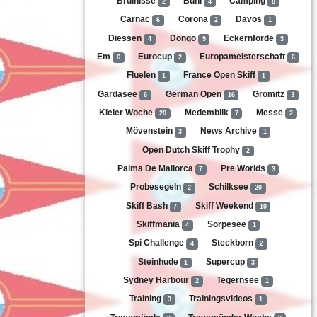
Bruinisse
Bühl
Camping
2
4
8
Carnac
Corona
Davos
6
2
1
Diessen
Dongo
Eckernförde
4
9
3
Em
Eurocup
Europameisterschaft
6
2
6
Fluelen
France Open Skiff
1
1
Gardasee
German Open
Grömitz
6
16
3
Kieler Woche
Medemblik
Messe
20
7
2
Mövenstein
News Archive
3
1
Open Dutch Skiff Trophy
2
Palma De Mallorca
Pre Worlds
7
3
Probesegeln
Schilksee
2
20
Skiff Bash
Skiff Weekend
7
10
Skiffmania
Sorpesee
4
1
Spi Challenge
Steckborn
4
2
Steinhude
Supercup
1
3
Sydney Harbour
Tegernsee
2
1
Training
Trainingsvideos
3
1