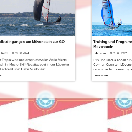
lbedingungen am Mövenstein zur GO-
Training und Progra
Mövenstein
GER431
📅 15.08.2024
👤 dmskv
📅 25.06.2024
 Trapezwind und anspruchsvoller Welle feierte
Dirk und Marius haben für 
ch ihr Musto-Skiff-Regattadebut in der Lübecker
German Open am Mövenstei
 schreibt uns: Liebe Musto Skiff …
renommierten Trainer orga
en
weiterlesen