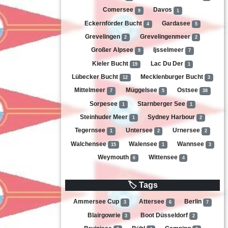
Comersee
Davos
9
1
Eckernförder Bucht
Gardasee
4
5
Grevelingen
Grevelingenmeer
2
2
Großer Alpsee
Ijsselmeer
9
7
Kieler Bucht
Lac Du Der
19
1
Lübecker Bucht
Mecklenburger Bucht
12
3
Mittelmeer
Müggelsee
Ostsee
7
5
38
Sorpesee
Starnberger See
1
1
Steinhuder Meer
Sydney Harbour
1
2
Tegernsee
Untersee
Urnersee
1
2
2
Walchensee
Walensee
Wannsee
15
1
3
Weymouth
Wittensee
6
4
🏷 Tags
Ammersee Cup
Attersee
Berlin
3
6
7
Blairgowrie
Boot Düsseldorf
3
2