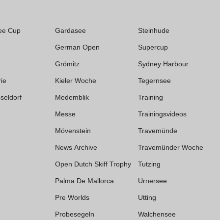
ee Cup
Gardasee
Steinhude
German Open
Supercup
Grömitz
Sydney Harbour
rie
Kieler Woche
Tegernsee
seldorf
Medemblik
Training
e
Messe
Trainingsvideos
Mövenstein
Travemünde
News Archive
Travemünder Woche
Open Dutch Skiff Trophy
Tutzing
Palma De Mallorca
Urnersee
Pre Worlds
Utting
Probesegeln
Walchensee