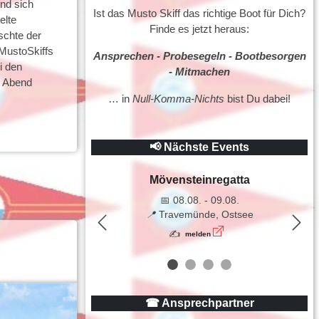
nd sich
Ist das Musto Skiff das richtige Boot für Dich?
elte
Finde es jetzt heraus:
schte der
 MustoSkiffs
Ansprechen - Probesegeln - Bootbesorgen
i den
- Mitmachen
m Abend
… in
Null-Komma-Nichts
bist Du dabei!
📢 Nächste Events
Mövensteinregatta
📅 08.08. - 09.08.
📍
Travemünde, Ostsee
Previous
Nex
✍
melden
☎ Ansprechpartner