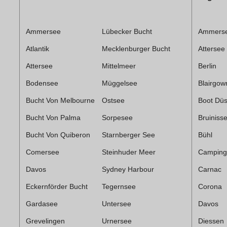
Ammersee
Lübecker Bucht
Ammers
Atlantik
Mecklenburger Bucht
Attersee
Attersee
Mittelmeer
Berlin
Bodensee
Müggelsee
Blairgow
Bucht Von Melbourne
Ostsee
Boot Düs
Bucht Von Palma
Sorpesee
Bruiniss
Bucht Von Quiberon
Starnberger See
Bühl
Comersee
Steinhuder Meer
Camping
Davos
Sydney Harbour
Carnac
Eckernförder Bucht
Tegernsee
Corona
Gardasee
Untersee
Davos
Grevelingen
Urnersee
Diessen