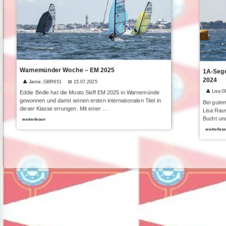
Warnemünder Woche – EM 2025
1A-Sege
2024
👤 Jamie, GBR651
📅 15.07.2025
👤 Lisa 
Eddie Bridle hat die Musto Skiff EM 2025 in Warnemünde
gewonnen und damit seinen ersten internationalen Titel in
Bei gutem
dieser Klasse errungen. Mit einer …
Lisa Raus
Bucht und
weiterlesen
weiterles