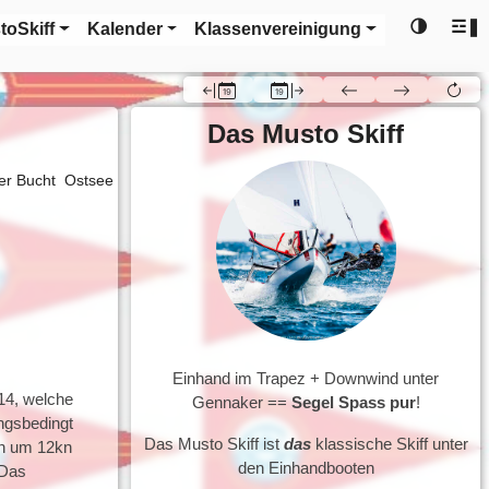
🌗
☲❚
toSkiff
Kalender
Klassenvereinigung
Das Musto Skiff
er Bucht
Ostsee
Einhand im Trapez + Downwind unter
14, welche
Gennaker ==
Segel Spass pur
!
ungsbedingt
Das Musto Skiff ist
das
klassische Skiff unter
en um 12kn
den Einhandbooten
 Das