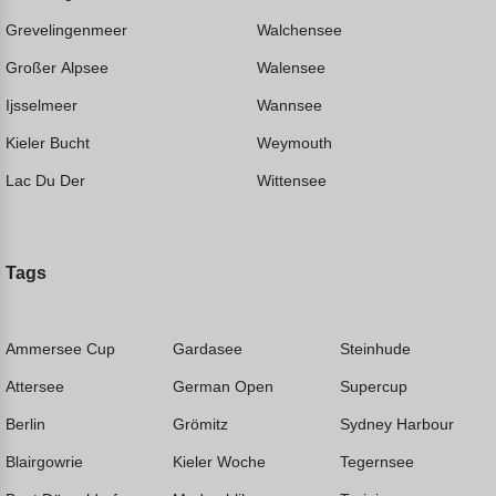
Grevelingenmeer
Walchensee
Großer Alpsee
Walensee
Ijsselmeer
Wannsee
Kieler Bucht
Weymouth
Lac Du Der
Wittensee
Tags
Ammersee Cup
Gardasee
Steinhude
Attersee
German Open
Supercup
Berlin
Grömitz
Sydney Harbour
Blairgowrie
Kieler Woche
Tegernsee