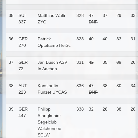
35
SUI
Matthias Wälti
328
47
37
29
33
337
ZYC
DNF
36
GER
Patrick
328
40
40
33
31
270
Optekamp
HeiSc
37
GER
Jan Busch
ASV
331
42
35
39
26
72
In Aachen
38
AUT
Konstantin
336
47
38
30
34
223
Punzet
UYCAS
DNF
39
GER
Philipp
338
32
28
38
28
447
Stanglmaier
Segelclub
Walchensee
SCLW