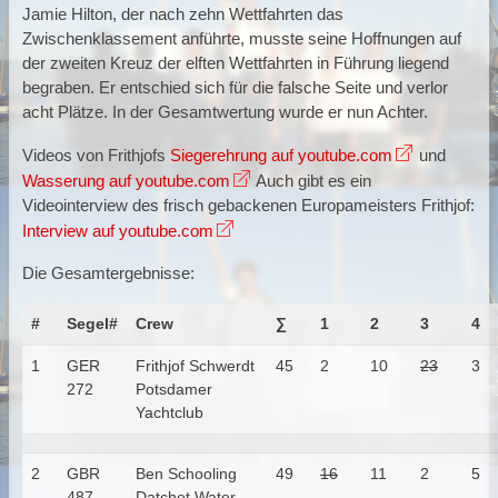
Jamie Hilton, der nach zehn Wettfahrten das
Zwischenklassement anführte, musste seine Hoffnungen auf
der zweiten Kreuz der elften Wettfahrten in Führung liegend
begraben. Er entschied sich für die falsche Seite und verlor
acht Plätze. In der Gesamtwertung wurde er nun Achter.
Videos von Frithjofs
Siegerehrung auf youtube.com
und
Wasserung auf youtube.com
Auch gibt es ein
Videointerview des frisch gebackenen Europameisters Frithjof:
Interview auf youtube.com
Die Gesamtergebnisse:
#
Segel#
Crew
∑
1
2
3
4
1
GER
Frithjof Schwerdt
45
2
10
23
3
272
Potsdamer
Yachtclub
2
GBR
Ben Schooling
49
16
11
2
5
487
Datchet Water