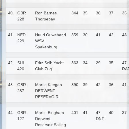
40
GBR
Ron Barnes
344
35
30
37
36
228
Thorpebay
41
NED
Huud Ouwehand
359
30
41
42
43
229
WSV
Spakenburg
42
SUI
Fritz Selb
Yacht
363
34
29
35
47
420
Club Zug
RA
43
GBR
Martin Keegan
390
39
42
36
41
287
DERWENT
RESERVOIR
44
GBR
Martin Bingham
401
41
47
40
37
127
Derwent
DNF
Reservoir Sailing