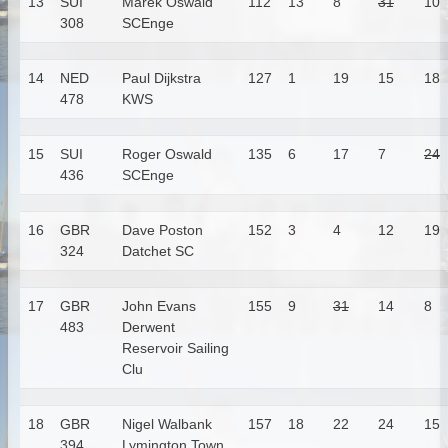
13
SUI
Marek Oswald
112
13
8
31
10
308
SCEnge
14
NED
Paul Dijkstra
127
1
19
15
18
478
KWS
15
SUI
Roger Oswald
135
6
17
7
24
436
SCEnge
16
GBR
Dave Poston
152
3
4
12
19
324
Datchet SC
17
GBR
John Evans
155
9
31
14
8
483
Derwent
Reservoir Sailing
Clu
18
GBR
Nigel Walbank
157
18
22
24
15
394
Lymington Town