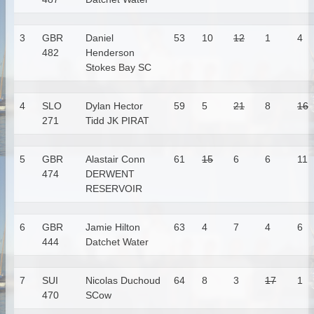
3
GBR
Daniel
53
10
12
1
4
482
Henderson
Stokes Bay SC
4
SLO
Dylan Hector
59
5
21
8
16
271
Tidd
JK PIRAT
5
GBR
Alastair Conn
61
15
6
6
11
474
DERWENT
RESERVOIR
6
GBR
Jamie Hilton
63
4
7
4
6
444
Datchet Water
7
SUI
Nicolas Duchoud
64
8
3
17
1
470
SCow