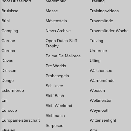
Boot Düsseldorf
Medemblik
Training
Bruinisse
Messe
Trainingsvideos
Bühl
Mövenstein
Travemünde
Camping
News Archive
Travemünder Woche
Carnac
Open Dutch Skiff
Tutzing
Trophy
Corona
Urnersee
Palma De Mallorca
Davos
Utting
Pre Worlds
Diessen
Walchensee
Probesegeln
Dongo
Warnemünde
Schilksee
Eckernförde
Weesen
Skiff Bash
Em
Weltmeister
Skiff Weekend
Eurocup
Weymouth
Skiffmania
Europameisterschaft
Wittenseefight
Sorpesee
Fluelen
Wm