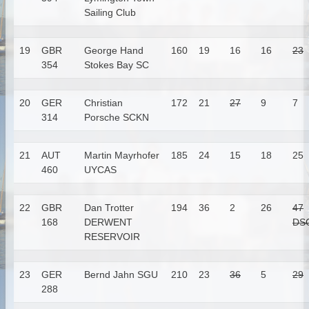
Sailing Club
19
GBR
George Hand
160
19
16
16
23
354
Stokes Bay SC
20
GER
Christian
172
21
27
9
7
314
Porsche
SCKN
21
AUT
Martin Mayrhofer
185
24
15
18
25
460
UYCAS
22
GBR
Dan Trotter
194
36
2
26
47
168
DERWENT
DS
RESERVOIR
23
GER
Bernd Jahn
SGU
210
23
36
5
29
288