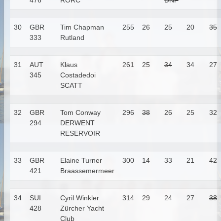
476
RORC
DNF
30
GBR
Tim Chapman
255
26
25
20
35
333
Rutland
31
AUT
Klaus
261
25
34
34
27
345
Costadedoi
SCATT
32
GBR
Tom Conway
296
38
26
25
32
294
DERWENT
RESERVOIR
33
GBR
Elaine Turner
300
14
33
21
42
421
Braassemermeer
34
SUI
Cyril Winkler
314
29
24
27
38
428
Zürcher Yacht
Club