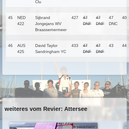
Clu
45
NED
Sijbrand
427
47
47
47
40
422
Jongejans
WV
DNF
DNF
DNC
Braassemermeer
46
AUS
David Taylor
433
47
47
43
44
425
Sandringham YC
DNF
DNF
weiteres vom Revier: Attersee