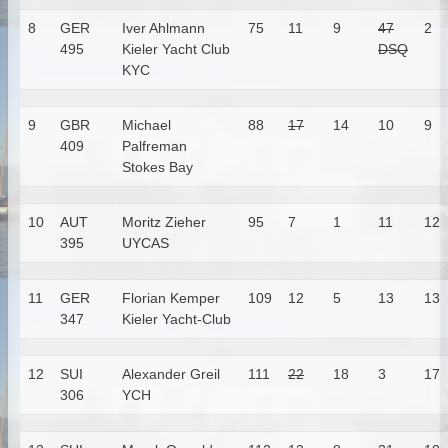
8
GER
Iver Ahlmann
75
11
9
47
2
495
Kieler Yacht Club
DSQ
KYC
9
GBR
Michael
88
17
14
10
9
409
Palfreman
Stokes Bay
10
AUT
Moritz Zieher
95
7
1
11
12
395
UYCAS
11
GER
Florian Kemper
109
12
5
13
13
347
Kieler Yacht-Club
12
SUI
Alexander Greil
111
22
18
3
17
306
YCH