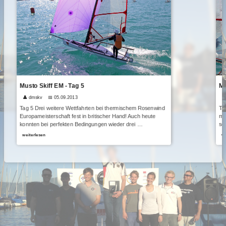
Musto Skiff EM - Tag 5
Mu
👤 dmskv
📅 05.09.2013

Tag 5 Drei weitere Wettfahrten bei thermischem Rosenwind
Ta
Europameisterschaft fest in britischer Hand! Auch heute
mö
konnten bei perfekten Bedingungen wieder drei …
set
weiterlesen
we