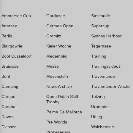
Ammersee Cup
Gardasee
Steinhude
Attersee
German Open
Supercup
Berlin
Grömitz
Sydney Harbour
Blairgowrie
Kieler Woche
Tegernsee
Boot Düsseldorf
Medemblik
Training
Bruinisse
Messe
Trainingsvideos
Bühl
Mövenstein
Travemünde
Camping
News Archive
Travemünder Woche
Carnac
Open Dutch Skiff
Tutzing
Trophy
Corona
Urnersee
Palma De Mallorca
Davos
Utting
Pre Worlds
Diessen
Walchensee
Probesegeln