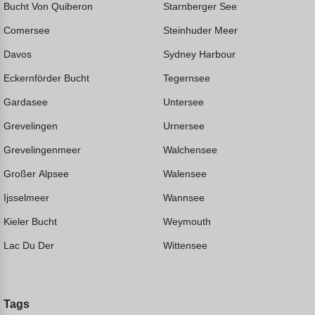
Bucht Von Quiberon
Starnberger See
Comersee
Steinhuder Meer
Davos
Sydney Harbour
Eckernförder Bucht
Tegernsee
Gardasee
Untersee
Grevelingen
Urnersee
Grevelingenmeer
Walchensee
Großer Alpsee
Walensee
Ijsselmeer
Wannsee
Kieler Bucht
Weymouth
Lac Du Der
Wittensee
Tags