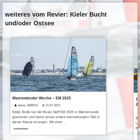
weiteres vom Revier: Kieler Bucht
und/oder Ostsee
Warnemünder Woche – EM 2025
1A
20
👤 Jamie, GBR651
📅 15.07.2025

Eddie Bridle hat die Musto Skiff EM 2025 in Warnemünde
gewonnen und damit seinen ersten internationalen Titel in
Be
dieser Klasse errungen. Mit einer …
Li
Bu
weiterlesen
we