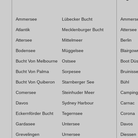
Ammersee
Lübecker Bucht
Ammers
Atlantik
Mecklenburger Bucht
Attersee
Attersee
Mittelmeer
Berlin
Bodensee
Müggelsee
Blairgow
Bucht Von Melbourne
Ostsee
Boot Düs
Bucht Von Palma
Sorpesee
Bruiniss
Bucht Von Quiberon
Starnberger See
Bühl
Comersee
Steinhuder Meer
Camping
Davos
Sydney Harbour
Carnac
Eckernförder Bucht
Tegernsee
Corona
Gardasee
Untersee
Davos
Grevelingen
Urnersee
Diessen