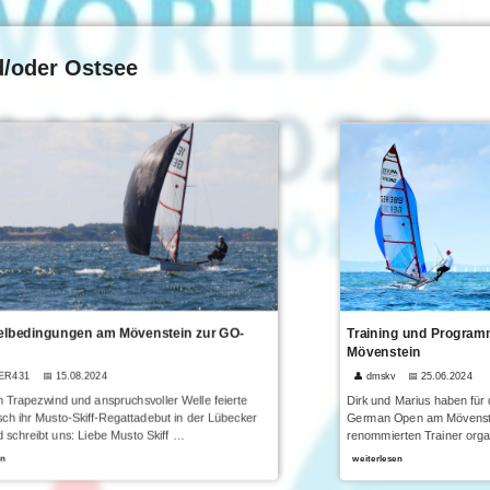
d/oder Ostsee
lbedingungen am Mövenstein zur GO-
Training und Progra
Mövenstein
GER431
📅 15.08.2024
👤 dmskv
📅 25.06.2024
 Trapezwind und anspruchsvoller Welle feierte
Dirk und Marius haben für 
ch ihr Musto-Skiff-Regattadebut in der Lübecker
German Open am Mövenstei
 schreibt uns: Liebe Musto Skiff …
renommierten Trainer orga
en
weiterlesen