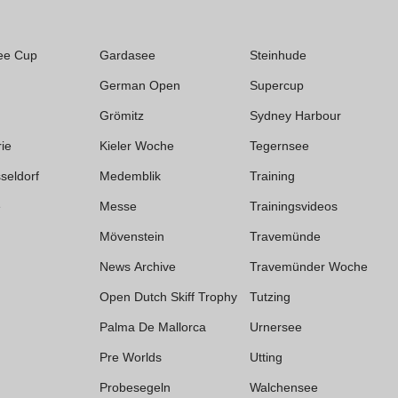
ee Cup
Gardasee
Steinhude
German Open
Supercup
Grömitz
Sydney Harbour
rie
Kieler Woche
Tegernsee
seldorf
Medemblik
Training
e
Messe
Trainingsvideos
Mövenstein
Travemünde
News Archive
Travemünder Woche
Open Dutch Skiff Trophy
Tutzing
Palma De Mallorca
Urnersee
Pre Worlds
Utting
Probesegeln
Walchensee