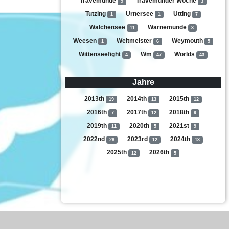
Travemünde
Travemünder Woche
9
3
Tutzing
Urnersee
Utting
1
1
7
Walchensee
Warnemünde
11
3
Weesen
Weltmeister
Weymouth
1
6
5
Wittenseefight
Wm
Worlds
4
47
43
Jahre
2013th
2014th
2015th
19
13
12
2016th
2017th
2018th
7
12
9
2019th
2020th
2021st
11
5
9
2022nd
2023rd
2024th
28
12
13
2025th
2026th
12
5