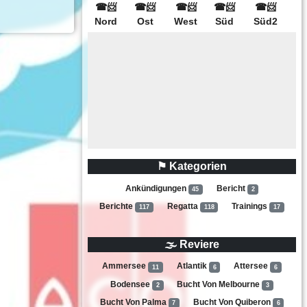
⚑ Kategorien
Ankündigungen
Bericht
45
2
Berichte
Regatta
Trainings
117
118
17
🌫 Reviere
Ammersee
Atlantik
Attersee
11
6
6
Bodensee
Bucht Von Melbourne
2
3
Bucht Von Palma
Bucht Von Quiberon
7
6