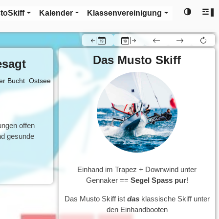
🌗
☲❚
toSkiff
Kalender
Klassenvereinigung
Das Musto Skiff
esagt
er Bucht
Ostsee
ungen offen
und gesunde
Einhand im Trapez + Downwind unter
Gennaker ==
Segel Spass pur
!
Das Musto Skiff ist
das
klassische Skiff unter
den Einhandbooten