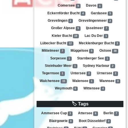
Comersee
Davos
9
1
Eckernförder Bucht
Gardasee
4
5
Grevelingen
Grevelingenmeer
2
2
Großer Alpsee
Ijsselmeer
9
7
Kieler Bucht
Lac Du Der
19
1
Lübecker Bucht
Mecklenburger Bucht
12
3
Mittelmeer
Müggelsee
Ostsee
7
5
38
Sorpesee
Starnberger See
1
1
Steinhuder Meer
Sydney Harbour
1
2
Tegernsee
Untersee
Urnersee
1
2
2
Walchensee
Walensee
Wannsee
15
1
3
Weymouth
Wittensee
6
4
🏷 Tags
Ammersee Cup
Attersee
Berlin
3
6
7
Blairgowrie
Boot Düsseldorf
3
2