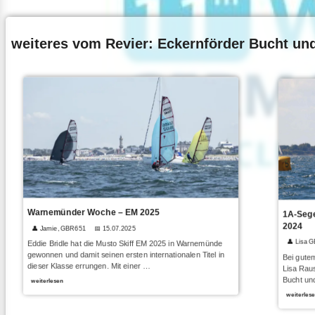
weiteres vom Revier: Eckernförder Bucht un
Warnemünder Woche – EM 2025
1A-Sege
2024
👤 Jamie, GBR651
📅 15.07.2025
👤 Lisa 
Eddie Bridle hat die Musto Skiff EM 2025 in Warnemünde
gewonnen und damit seinen ersten internationalen Titel in
Bei gutem
dieser Klasse errungen. Mit einer …
Lisa Raus
Bucht und
weiterlesen
weiterles