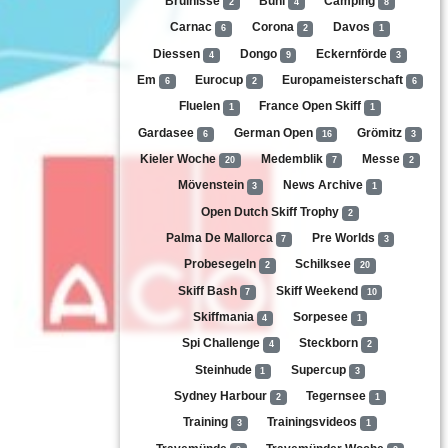
Bruinisse
Bühl
Camping
2
4
8
Carnac
Corona
Davos
6
2
1
Diessen
Dongo
Eckernförde
4
9
3
Em
Eurocup
Europameisterschaft
6
2
6
Fluelen
France Open Skiff
1
1
Gardasee
German Open
Grömitz
6
16
3
Kieler Woche
Medemblik
Messe
20
7
2
Mövenstein
News Archive
3
1
Open Dutch Skiff Trophy
2
Palma De Mallorca
Pre Worlds
7
3
Probesegeln
Schilksee
2
20
Skiff Bash
Skiff Weekend
7
10
Skiffmania
Sorpesee
4
1
Spi Challenge
Steckborn
4
2
Steinhude
Supercup
1
3
Sydney Harbour
Tegernsee
2
1
Training
Trainingsvideos
3
1