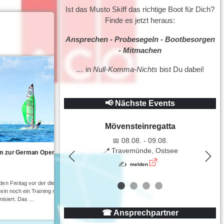
Ist das Musto Skiff das richtige Boot für Dich?
Finde es jetzt heraus:
Ansprechen - Probesegeln - Bootbesorgen
- Mitmachen
… in
Null-Komma-Nichts
bist Du dabei!
📢 Nächste Events
Mövensteinregatta
📅 08.08. - 09.08.
📍
Travemünde, Ostsee
mm zur German Open am
Mövensteinregatta 2023 – 4 Wettfahrt
Previous
Nex
schwachen Winden
✍
melden
👤 dmskv
📅 18.08.2023
den Freitag vor der diesjährigen
Bei der diesjährigen Sommerregatta auf de
n noch ein Training mit einem
konnten nach einem Flautensamstag am So
nisiert. Das …
Wettfahrten gesegelt werden. Eddie (GER569
bei …
☎ Ansprechpartner
weiterlesen