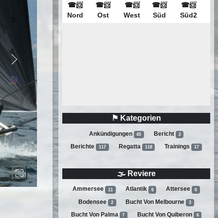
Next
⚑ Kategorien
Ankündigungen
Bericht
45
2
Berichte
Regatta
Trainings
117
118
17
🌫 Reviere
Ammersee
Atlantik
Attersee
11
6
6
Bodensee
Bucht Von Melbourne
2
3
Bucht Von Palma
Bucht Von Quiberon
7
6