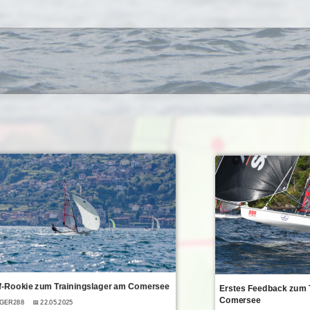
ff-Rookie zum Trainingslager am Comersee
Erstes Feedback zum 
Comersee
, GER288
📅 22.05.2025