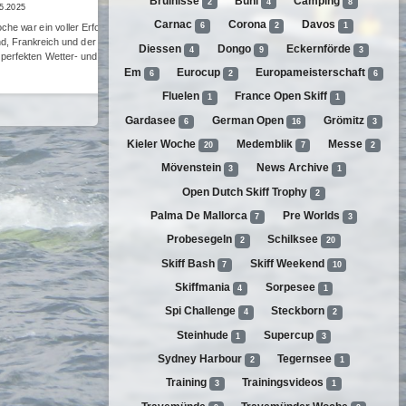
Bruinisse
Bühl
Camping
2
4
8
05.2025
Teilnehmer aus Frankreich, Deutschland un
sind dem Aufruf von Alex Greil gefolgt und r
Carnac
Corona
Davos
6
2
1
che war ein voller Erfolg!
Dongo zur Trainingswoche unter dem Motto
d, Frankreich und der Schweiz
Diessen
Dongo
Eckernförde
4
9
3
perfekten Wetter- und …
weiterlesen
Em
Eurocup
Europameisterschaft
6
2
6
Fluelen
France Open Skiff
1
1
Gardasee
German Open
Grömitz
6
16
3
Kieler Woche
Medemblik
Messe
20
7
2
Mövenstein
News Archive
3
1
Open Dutch Skiff Trophy
2
Palma De Mallorca
Pre Worlds
7
3
Probesegeln
Schilksee
2
20
Skiff Bash
Skiff Weekend
7
10
Skiffmania
Sorpesee
4
1
Spi Challenge
Steckborn
4
2
Steinhude
Supercup
1
3
Sydney Harbour
Tegernsee
2
1
Training
Trainingsvideos
3
1