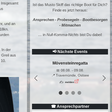
. Insgesamt
Ist das Musto Skiff das richtige Boot für Dich?
us
Finde es jetzt heraus:
Ansprechen - Probesegeln - Bootbesorgen
hr, und an
- Mitmachen
 18kn.
wurden
… in
Null-Komma-Nichts
bist Du dabei!
 In der
📢 Nächste Events
 Greil aus
 10.
Mövensteinregatta
📅 08.08. - 09.08.
📍
Travemünde, Ostsee
Previous
Nex
✍
melden
☎ Ansprechpartner