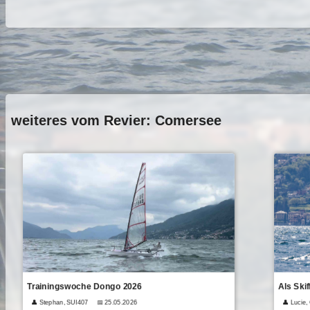
weiteres vom Revier: Comersee
Trainingswoche Dongo 2026
Als Ski
👤 Stephan, SUI407
📅 25.05.2026
👤 Lucie