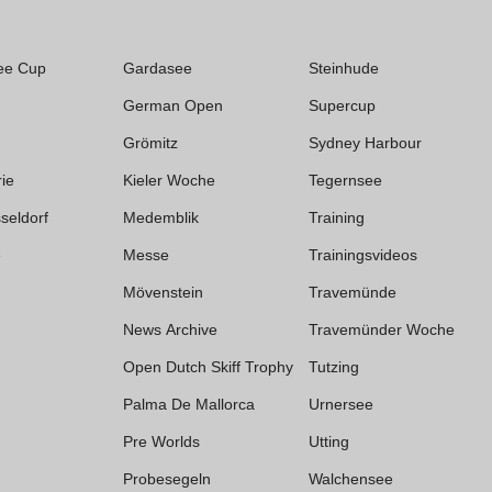
ee Cup
Gardasee
Steinhude
German Open
Supercup
Grömitz
Sydney Harbour
rie
Kieler Woche
Tegernsee
seldorf
Medemblik
Training
e
Messe
Trainingsvideos
Mövenstein
Travemünde
News Archive
Travemünder Woche
Open Dutch Skiff Trophy
Tutzing
Palma De Mallorca
Urnersee
Pre Worlds
Utting
Probesegeln
Walchensee