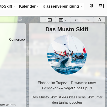
🌗
☲❚
toSkiff
Kalender
Klassenvereinigung
Das Musto Skiff
Comersee
Einhand im Trapez + Downwind unter
Gennaker ==
Segel Spass pur
!
Das Musto Skiff ist
das
klassische Skiff unter
den Einhandbooten
hmer waren