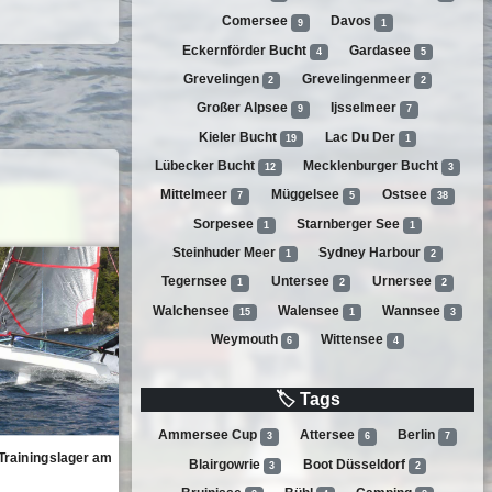
Comersee
Davos
9
1
Eckernförder Bucht
Gardasee
4
5
Grevelingen
Grevelingenmeer
2
2
Großer Alpsee
Ijsselmeer
9
7
Kieler Bucht
Lac Du Der
19
1
Lübecker Bucht
Mecklenburger Bucht
12
3
Mittelmeer
Müggelsee
Ostsee
7
5
38
Sorpesee
Starnberger See
1
1
Steinhuder Meer
Sydney Harbour
1
2
Tegernsee
Untersee
Urnersee
1
2
2
Walchensee
Walensee
Wannsee
15
1
3
Weymouth
Wittensee
6
4
🏷 Tags
Ammersee Cup
Attersee
Berlin
3
6
7
Trainingslager Comersee 2024
Trainingslager am
Blairgowrie
Boot Düsseldorf
3
2
👤 SwissMustoSkiff
📅 08.05.2024