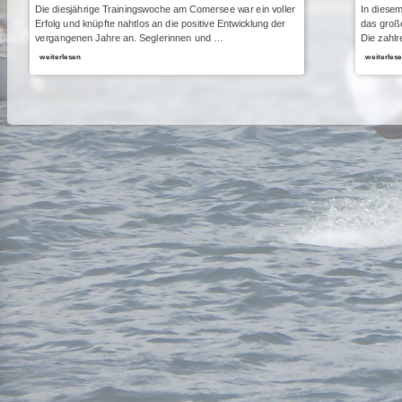
Die diesjährige Trainingswoche am Comersee war ein voller
In diesem
Erfolg und knüpfte nahtlos an die positive Entwicklung der
das große
vergangenen Jahre an. Seglerinnen und …
Die zahlr
weiterlesen
weiterles