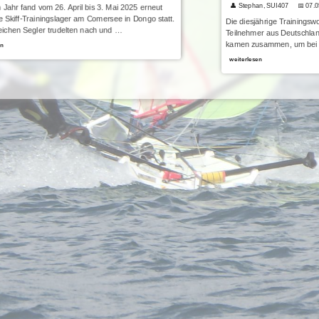
👤 Stephan, SUI407
📅 07.
 Jahr fand vom 26. April bis 3. Mai 2025 erneut
 Skiff-Trainingslager am Comersee in Dongo statt.
Die diesjährige Trainingswo
eichen Segler trudelten nach und …
Teilnehmer aus Deutschlan
kamen zusammen, um bei 
en
weiterlesen