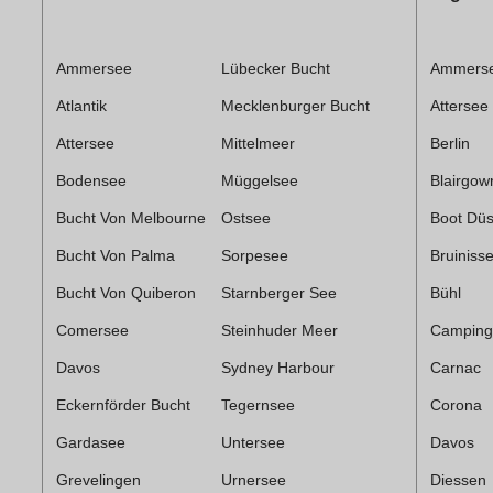
Ammersee
Lübecker Bucht
Ammers
Atlantik
Mecklenburger Bucht
Attersee
Attersee
Mittelmeer
Berlin
Bodensee
Müggelsee
Blairgow
Bucht Von Melbourne
Ostsee
Boot Düs
Bucht Von Palma
Sorpesee
Bruiniss
Bucht Von Quiberon
Starnberger See
Bühl
Comersee
Steinhuder Meer
Camping
Davos
Sydney Harbour
Carnac
Eckernförder Bucht
Tegernsee
Corona
Gardasee
Untersee
Davos
Grevelingen
Urnersee
Diessen