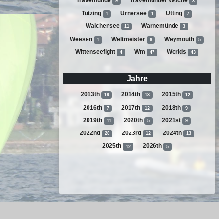
Travemünde
Travemünder Woche
9
3
Tutzing
Urnersee
Utting
1
1
7
Walchensee
Warnemünde
11
3
Weesen
Weltmeister
Weymouth
1
6
5
Wittenseefight
Wm
Worlds
4
47
43
Jahre
2013th
2014th
2015th
19
13
12
2016th
2017th
2018th
7
12
9
2019th
2020th
2021st
11
5
9
2022nd
2023rd
2024th
28
12
13
2025th
2026th
12
5