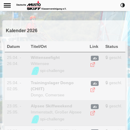
🌗
Kalender 2026
Datum
Titel/Ort
Link
Status
25.04. -
Wittenseefight
🔒 geschl.
✍
26.04.
Wittensee
spi-challenge
25.04. -
Trainingslager Dongo
🔒 geschl.
✍
02.05.
(CH/IT)
Dongo, Comersee
23.05. -
Alpsee Skiffweekend
🔒 geschl.
✍
25.05.
Immenstadt, Großer Alpsee
spi-challenge