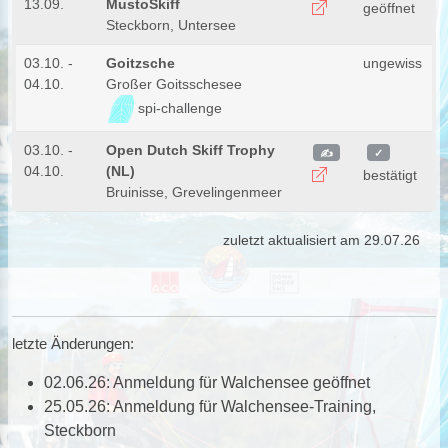
13.09.
MustoSkiff
geöffnet
Steckborn, Untersee
03.10. -
Goitzsche
ungewiss
04.10.
Großer Goitsschesee
spi-challenge
03.10. -
Open Dutch Skiff Trophy
✍
✓
04.10.
(NL)
bestätigt
Bruinisse, Grevelingenmeer
zuletzt aktualisiert am 29.07.26
letzte Änderungen:
02.06.26: Anmeldung für Walchensee geöffnet
25.05.26: Anmeldung für Walchensee-Training,
Steckborn