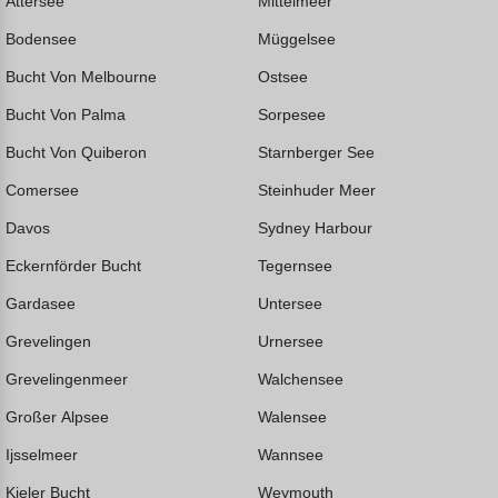
Attersee
Mittelmeer
Bodensee
Müggelsee
Bucht Von Melbourne
Ostsee
Bucht Von Palma
Sorpesee
Bucht Von Quiberon
Starnberger See
Comersee
Steinhuder Meer
Davos
Sydney Harbour
Eckernförder Bucht
Tegernsee
Gardasee
Untersee
Grevelingen
Urnersee
Grevelingenmeer
Walchensee
Großer Alpsee
Walensee
Ijsselmeer
Wannsee
Kieler Bucht
Weymouth