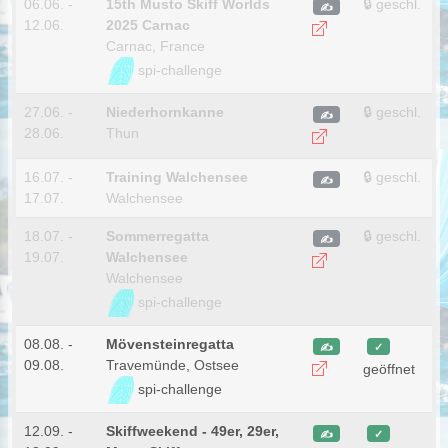
06.06. -
15th Musto Skiff Worlds
🔒 geschl.
✍
12.06.
2025 Carnac
Carnac, France
spi-challenge
27.06. -
Niederhornkanne
🔒 geschl.
✍
28.06.
Thun
16.07. -
Training Walchensee
🔒 geschl.
✍
17.07.
Walchensee
18.07. -
Sommerregatta
🔒 geschl.
✍
19.07.
Walchensee
Walchensee
spi-challenge
08.08. -
Mövensteinregatta
✍
✓
09.08.
Travemünde, Ostsee
geöffnet
spi-challenge
12.09. -
Skiffweekend - 49er, 29er,
✍
✓