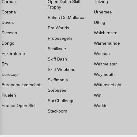
Carnac
Open Dutch Skiff
Tutzing
Trophy
Corona
Urnersee
Palma De Mallorca
Davos
Utting
Pre Worlds
Diessen
Walchensee
Probesegeln
Dongo
Warnemünde
Schilksee
Eckernförde
Weesen
Skiff Bash
Em
Weltmeister
Skiff Weekend
Eurocup
Weymouth
Skiffmania
Europameisterschaft
Wittenseefight
Sorpesee
Fluelen
Wm
Spi Challenge
France Open Skiff
Worlds
Steckborn