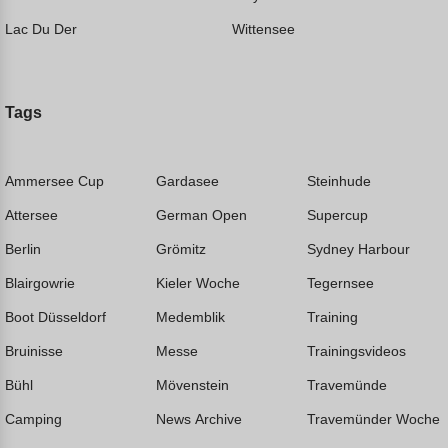
Lac Du Der
Wittensee
Tags
Ammersee Cup
Gardasee
Steinhude
Attersee
German Open
Supercup
Berlin
Grömitz
Sydney Harbour
Blairgowrie
Kieler Woche
Tegernsee
Boot Düsseldorf
Medemblik
Training
Bruinisse
Messe
Trainingsvideos
Bühl
Mövenstein
Travemünde
Camping
News Archive
Travemünder Woche